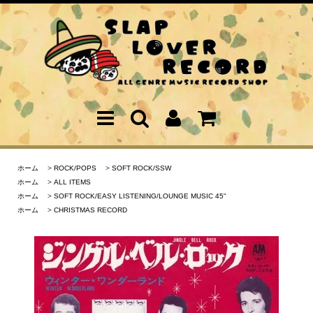
ホーム
>
ROCK/POPS
>
SOFT ROCK/SSW
ホーム
>
ALL ITEMS
ホーム
>
SOFT ROCK/EASY LISTENING/LOUNGE MUSIC 45"
ホーム
>
CHRISTMAS RECORD