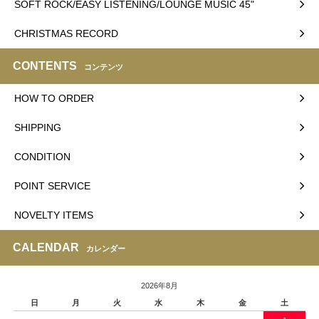
SOFT ROCK/EASY LISTENING/LOUNGE MUSIC 45"
CHRISTMAS RECORD
CONTENTS
コンテンツ
HOW TO ORDER
SHIPPING
CONDITION
POINT SERVICE
NOVELTY ITEMS
CALENDAR
カレンダー
2026年8月
日
月
火
水
木
金
土