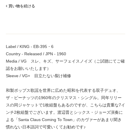
買い物を続ける
Label / KING - EB-395・6
Country - Released / JPN - 1960
Media / VG スレ、キズ、サーフェイスノイズ（ご試聴にてご確
認をお願いいたします）
Sleeve / VG+ 目立たない裂け補修
和製ポップス歌謡を世界に広めた昭和を代表する双子デュオ、
ザ・ピーナッツの1960年のクリスマス・シングル。同年リリー
スの同ジャケットで1枚組盤もあるのですが、こちらは貴重な7イ
ンチ2枚組盤でございます。渡辺晋とシックス・ジョーズ演奏に
よる「Santa Claus Coming To Town」のカヴァーがあまり聞き
慣れない日本語詞で可愛いくてお勧めです♪