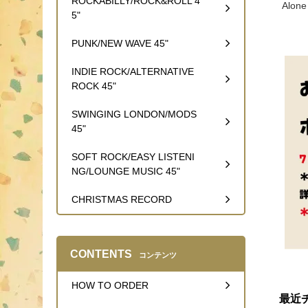
ROCKABILLY/ROCK&ROLL 4
Alone
5"
PUNK/NEW WAVE 45"
INDIE ROCK/ALTERNATIVE
ROCK 45"
SWINGING LONDON/MODS
45"
SOFT ROCK/EASY LISTENI
NG/LOUNGE MUSIC 45"
CHRISTMAS RECORD
CONTENTS
コンテンツ
HOW TO ORDER
最近