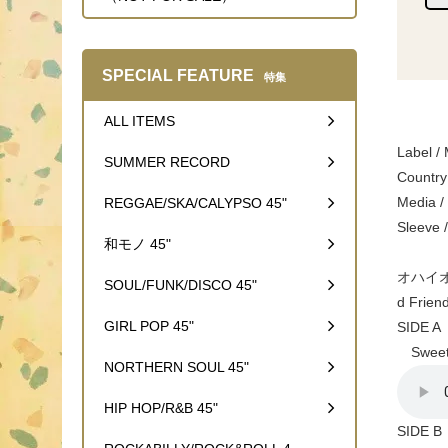
SPECIAL FEATURE
特集
ALL ITEMS
Label /
SUMMER RECORD
Country
Media 
REGGAE/SKA/CALYPSO 45"
Sleeve 
和モノ 45"
オハイオ出
SOUL/FUNK/DISCO 45"
d Fr
GIRL POP 45"
SIDE A
Sweet 
NORTHERN SOUL 45"
HIP HOP/R&B 45"
SIDE B