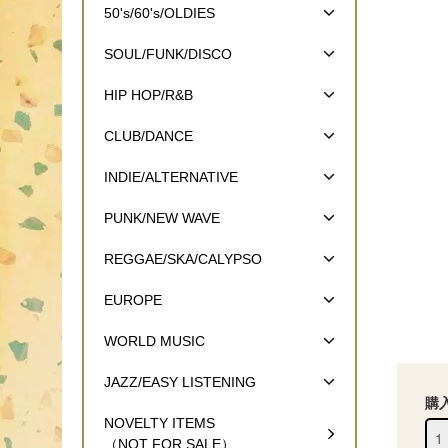
50's/60's/OLDIES
SOUL/FUNK/DISCO
HIP HOP/R&B
CLUB/DANCE
INDIE/ALTERNATIVE
PUNK/NEW WAVE
REGGAE/SKA/CALYPSO
EUROPE
WORLD MUSIC
JAZZ/EASY LISTENING
購
NOVELTY ITEMS
（NOT FOR SALE）