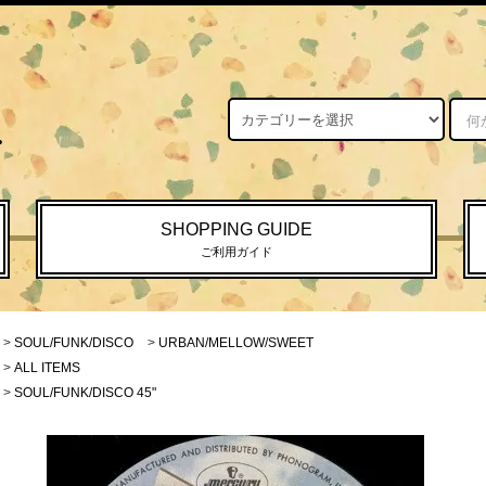
SHOPPING GUIDE
ご利用ガイド
>
SOUL/FUNK/DISCO
>
URBAN/MELLOW/SWEET
>
ALL ITEMS
>
SOUL/FUNK/DISCO 45"