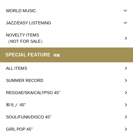
WORLD MUSIC
JAZZ/EASY LISTENING
NOVELTY ITEMS
（NOT FOR SALE）
SPECIAL FEATURE
特集
ALL ITEMS
SUMMER RECORD
REGGAE/SKA/CALYPSO 45"
和モノ 45"
SOUL/FUNK/DISCO 45"
GIRL POP 45"