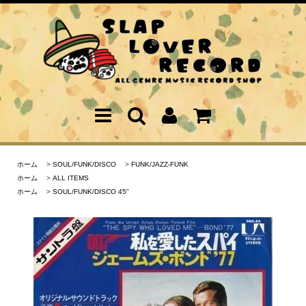
ホーム
>
SOUL/FUNK/DISCO
>
FUNK/JAZZ-FUNK
ホーム
>
ALL ITEMS
ホーム
>
SOUL/FUNK/DISCO 45"