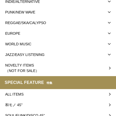
INDIE/ALTERNATIVE
PUNK/NEW WAVE
REGGAE/SKA/CALYPSO
EUROPE
WORLD MUSIC
JAZZ/EASY LISTENING
NOVELTY ITEMS
（NOT FOR SALE）
SPECIAL FEATURE
特集
ALL ITEMS
和モノ 45"
SOUL/FUNK/DISCO 45"