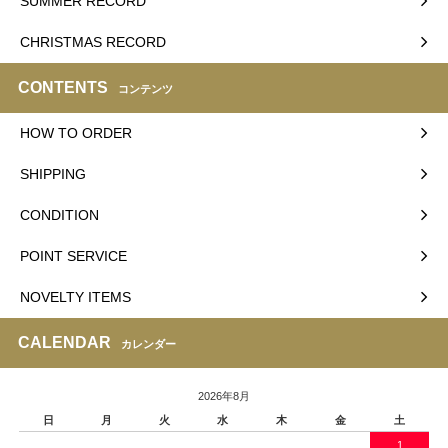
SUMMER RECORD
CHRISTMAS RECORD
CONTENTS
コンテンツ
HOW TO ORDER
SHIPPING
CONDITION
POINT SERVICE
NOVELTY ITEMS
CALENDAR
カレンダー
2026年8月
日
月
火
水
木
金
土
1