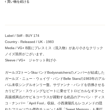
買い物を続ける
Label / Stiff - BUY 174
Country - Released / UK - 1983
Media / VG+ B面にプレスミス（混入物）があり小さなクリック
ノイズ箇所がございます。
Sleeve / VG+ ジャケット剥げ小
ガールズ2トーンSkaバンドBodysnatchersのメンバーが結成した
ガールズ・ニュー・ウェイヴ・バンドBelle Starsの1983年のアル
バム未収シングルオンリー盤。サヴァンナ・バンドを彷彿させる
カリビアン・スウィングなビートに乗せてトロピカルなギターと
高揚感満点のサビ＆コーラスが躍動する絶品のアーバン・ディス
コ・ナンバー「April Fool」収録。小西康陽氏もレコメンドの隠
れたフリーソウル傑作チューン！A面「Sweet Memory」も裏打