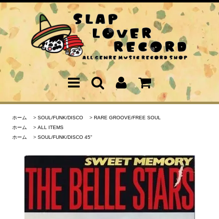
ホーム
>
SOUL/FUNK/DISCO
>
RARE GROOVE/FREE SOUL
ホーム
>
ALL ITEMS
ホーム
>
SOUL/FUNK/DISCO 45"