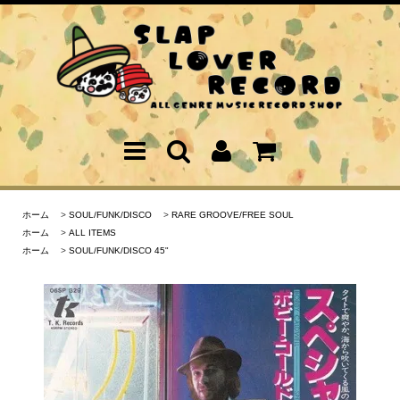
ホーム
>
SOUL/FUNK/DISCO
>
RARE GROOVE/FREE SOUL
ホーム
>
ALL ITEMS
ホーム
>
SOUL/FUNK/DISCO 45"