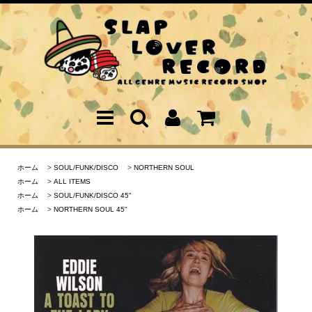
ホーム
>
SOUL/FUNK/DISCO
>
NORTHERN SOUL
ホーム
>
ALL ITEMS
ホーム
>
SOUL/FUNK/DISCO 45"
ホーム
>
NORTHERN SOUL 45"