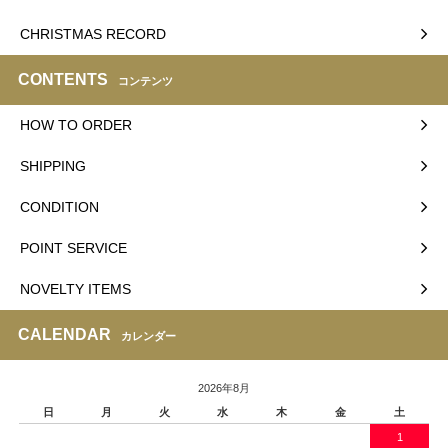
CHRISTMAS RECORD
CONTENTS
コンテンツ
HOW TO ORDER
SHIPPING
CONDITION
POINT SERVICE
NOVELTY ITEMS
CALENDAR
カレンダー
2026年8月
日
月
火
水
木
金
土
1