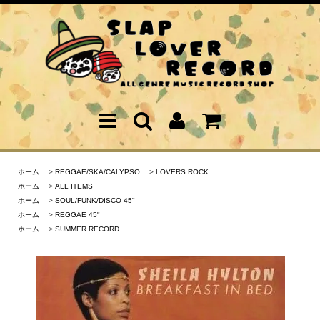
ホーム
>
REGGAE/SKA/CALYPSO
>
LOVERS ROCK
ホーム
>
ALL ITEMS
ホーム
>
SOUL/FUNK/DISCO 45"
ホーム
>
REGGAE 45"
ホーム
>
SUMMER RECORD