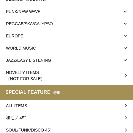
PUNK/NEW WAVE
REGGAE/SKA/CALYPSO
EUROPE
WORLD MUSIC
JAZZ/EASY LISTENING
NOVELTY ITEMS
（NOT FOR SALE）
SPECIAL FEATURE
特集
ALL ITEMS
和モノ 45"
SOUL/FUNK/DISCO 45"