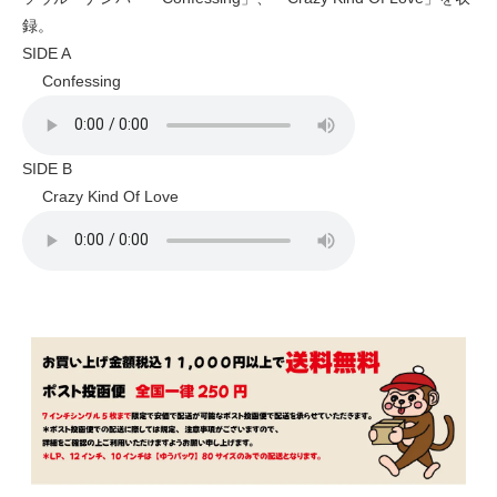
録。
SIDE A
Confessing
SIDE B
Crazy Kind Of Love