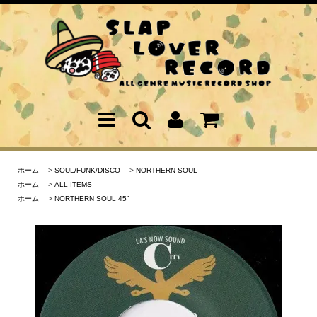
ホーム
>
SOUL/FUNK/DISCO
>
NORTHERN SOUL
ホーム
>
ALL ITEMS
ホーム
>
NORTHERN SOUL 45"