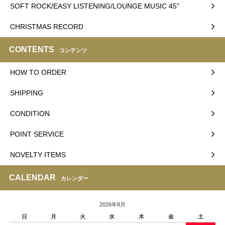
SOFT ROCK/EASY LISTENING/LOUNGE MUSIC 45"
CHRISTMAS RECORD
CONTENTS
コンテンツ
HOW TO ORDER
SHIPPING
CONDITION
POINT SERVICE
NOVELTY ITEMS
CALENDAR
カレンダー
2026年8月
日
月
火
水
木
金
土