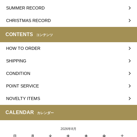
SUMMER RECORD
CHRISTMAS RECORD
CONTENTS
コンテンツ
HOW TO ORDER
SHIPPING
CONDITION
POINT SERVICE
NOVELTY ITEMS
CALENDAR
カレンダー
2026年8月
日
月
火
水
木
金
土