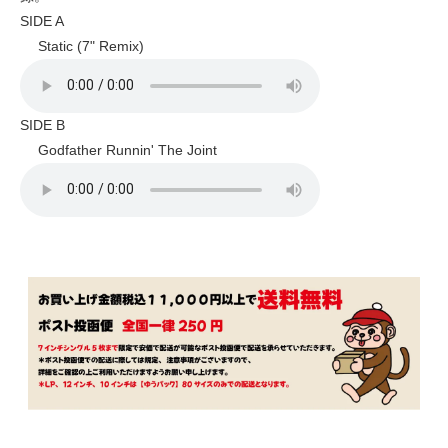
SIDE A
Static (7" Remix)
SIDE B
Godfather Runnin' The Joint