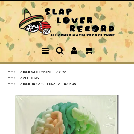
ホーム
>
INDIE/ALTERNATIVE
>
00's~
ホーム
>
ALL ITEMS
ホーム
>
INDIE ROCK/ALTERNATIVE ROCK 45"