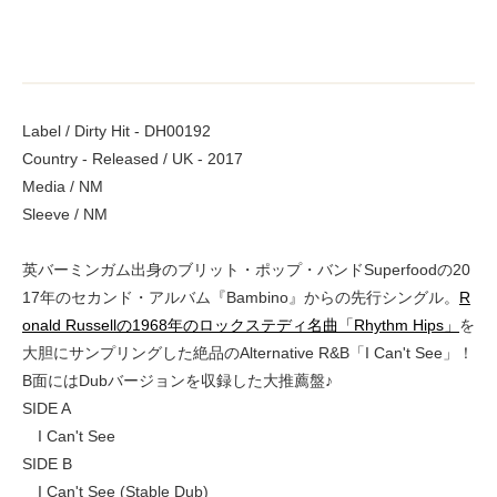
Label / Dirty Hit - DH00192
Country - Released / UK - 2017
Media / NM
Sleeve / NM
英バーミンガム出身のブリット・ポップ・バンドSuperfoodの20
17年のセカンド・アルバム『Bambino』からの先行シングル。
R
onald Russellの1968年のロックステディ名曲「Rhythm Hips」
を
大胆にサンプリングした絶品のAlternative R&B「I Can't See」！
B面にはDubバージョンを収録した大推薦盤♪
SIDE A
I Can't See
SIDE B
I Can't See (Stable Dub)