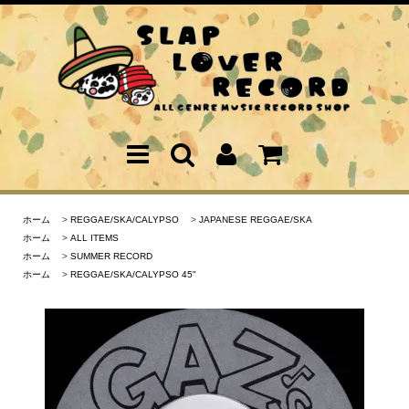
ホーム
>
REGGAE/SKA/CALYPSO
>
JAPANESE REGGAE/SKA
ホーム
>
ALL ITEMS
ホーム
>
SUMMER RECORD
ホーム
>
REGGAE/SKA/CALYPSO 45"