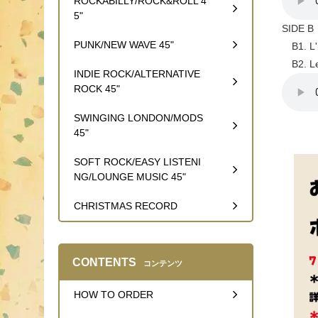
ROCKABILLY/ROCK&ROLL 4
5"
SIDE B
PUNK/NEW WAVE 45"
B1. L'i
B2. Le
INDIE ROCK/ALTERNATIVE
ROCK 45"
SWINGING LONDON/MODS
45"
SOFT ROCK/EASY LISTENI
NG/LOUNGE MUSIC 45"
CHRISTMAS RECORD
CONTENTS
コンテンツ
HOW TO ORDER