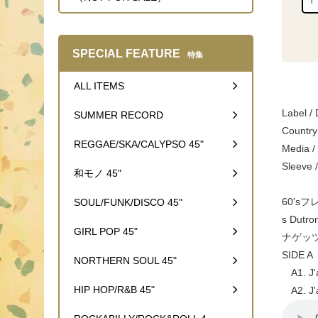
SPECIAL FEATURE
特集
ALL ITEMS
Label /
SUMMER RECORD
Country
REGGAE/SKA/CALYPSO 45"
Medi
Sleev
和モノ 45"
60's
SOUL/FUNK/DISCO 45"
s Dut
GIRL POP 45"
ナゲッツな
SIDE A
NORTHERN SOUL 45"
A1. J'a
HIP HOP/R&B 45"
A2. J'a