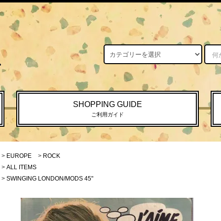
SHOPPING GUIDE
ご利用ガイド
>
EUROPE
>
ROCK
>
ALL ITEMS
>
SWINGING LONDON/MODS 45"