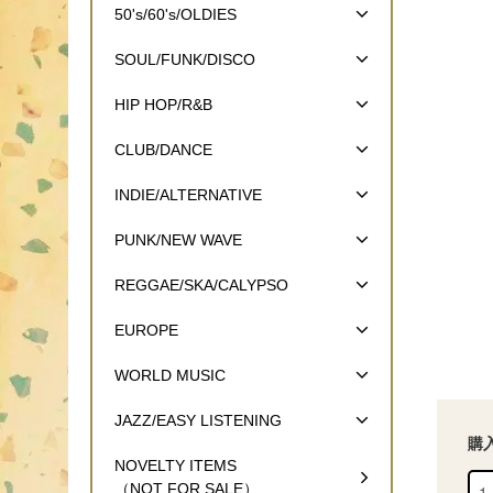
50's/60's/OLDIES
SOUL/FUNK/DISCO
HIP HOP/R&B
CLUB/DANCE
INDIE/ALTERNATIVE
PUNK/NEW WAVE
REGGAE/SKA/CALYPSO
EUROPE
WORLD MUSIC
JAZZ/EASY LISTENING
購
NOVELTY ITEMS
（NOT FOR SALE）