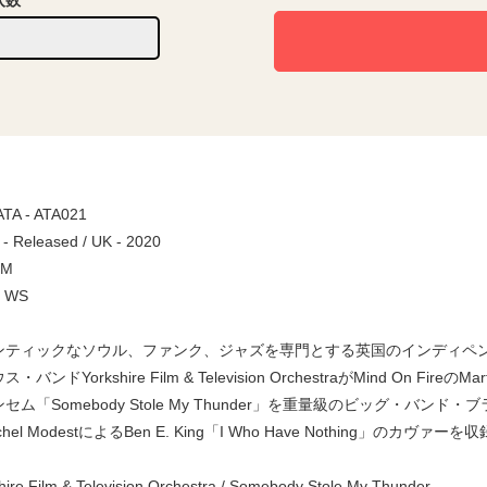
入数
 ATA - ATA021
 - Released / UK - 2020
 M
/ WS
ンティックなソウル、ファンク、ジャズを専門とする英国のインディペンデ
・バンドYorkshire Film & Television OrchestraがMind On Fi
セム「Somebody Stole My Thunder」を重量級のビッグ・バ
hel ModestによるBen E. King「I Who Have Nothing」のカヴァーを
re Film & Television Orchestra / Somebody Stole My Thunder