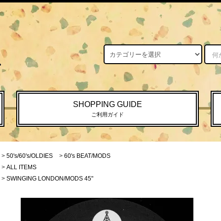
SHOPPING GUIDE
ご利用ガイド
>
50's/60's/OLDIES
>
60's BEAT/MODS
>
ALL ITEMS
>
SWINGING LONDON/MODS 45"