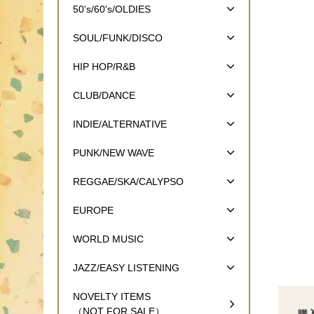
50's/60's/OLDIES
SOUL/FUNK/DISCO
HIP HOP/R&B
CLUB/DANCE
INDIE/ALTERNATIVE
PUNK/NEW WAVE
REGGAE/SKA/CALYPSO
EUROPE
WORLD MUSIC
JAZZ/EASY LISTENING
NOVELTY ITEMS
（NOT FOR SALE）