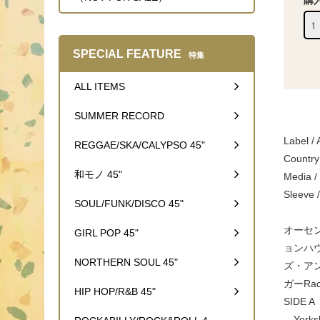
購
SPECIAL FEATURE
特集
ALL ITEMS
SUMMER RECORD
Label /
REGGAE/SKA/CALYPSO 45"
Country
和モノ 45"
Media /
Sleeve 
SOUL/FUNK/DISCO 45"
オーセ
GIRL POP 45"
ョンハウス
NORTHERN SOUL 45"
ズ・アン
ガーRac
HIP HOP/R&B 45"
SIDE A
Yorkshi