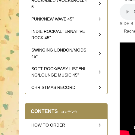
ROCKABILLY/ROCK&ROLL 4
5"
PUNK/NEW WAVE 45"
SIDE B
Rachel 
INDIE ROCK/ALTERNATIVE
ROCK 45"
SWINGING LONDON/MODS
45"
SOFT ROCK/EASY LISTENI
NG/LOUNGE MUSIC 45"
CHRISTMAS RECORD
CONTENTS
コンテンツ
HOW TO ORDER