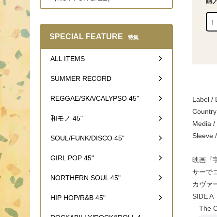
購
SPECIAL FEATURE
特集
ALL ITEMS
SUMMER RECORD
REGGAE/SKA/CALYPSO 45"
Label / 
Country
和モノ 45"
Media /
Sleeve 
SOUL/FUNK/DISCO 45"
GIRL POP 45"
映画『宇
サーでコン
NORTHERN SOUL 45"
カヴァー
SIDE A
HIP HOP/R&B 45"
The Cl