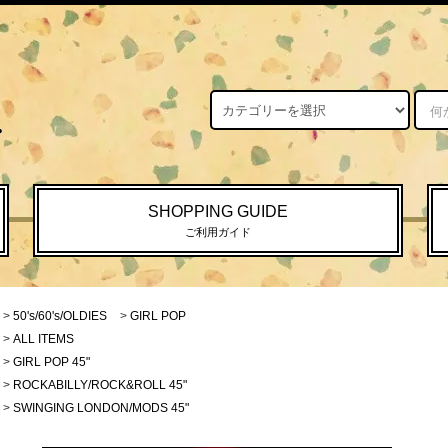
SHOPPING GUIDE
ご利用ガイド
>
50's/60's/OLDIES
>
GIRL POP
>
ALL ITEMS
>
GIRL POP 45"
>
ROCKABILLY/ROCK&ROLL 45"
>
SWINGING LONDON/MODS 45"