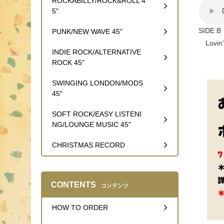
ROCKABILLY/ROCK&ROLL 4
5"
SIDE B
PUNK/NEW WAVE 45"
Lovin'
INDIE ROCK/ALTERNATIVE
ROCK 45"
SWINGING LONDON/MODS
45"
SOFT ROCK/EASY LISTENI
NG/LOUNGE MUSIC 45"
CHRISTMAS RECORD
CONTENTS
コンテンツ
HOW TO ORDER