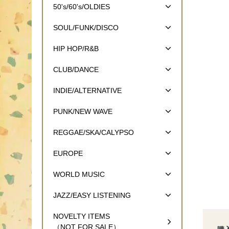
50's/60's/OLDIES
SOUL/FUNK/DISCO
HIP HOP/R&B
CLUB/DANCE
INDIE/ALTERNATIVE
PUNK/NEW WAVE
REGGAE/SKA/CALYPSO
EUROPE
WORLD MUSIC
JAZZ/EASY LISTENING
NOVELTY ITEMS
（NOT FOR SALE）