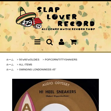
ホーム
>
50's/60's/OLDIES
>
POPCORN/TITTYSHAKERS
ホーム
>
ALL ITEMS
ホーム
>
SWINGING LONDON/MODS 45"