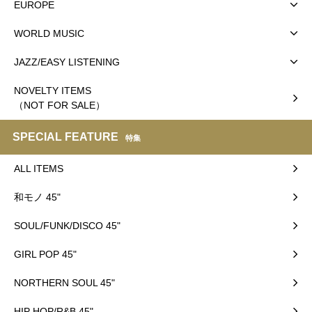
EUROPE
WORLD MUSIC
JAZZ/EASY LISTENING
NOVELTY ITEMS
（NOT FOR SALE）
SPECIAL FEATURE
特集
ALL ITEMS
和モノ 45"
SOUL/FUNK/DISCO 45"
GIRL POP 45"
NORTHERN SOUL 45"
HIP HOP/R&B 45"