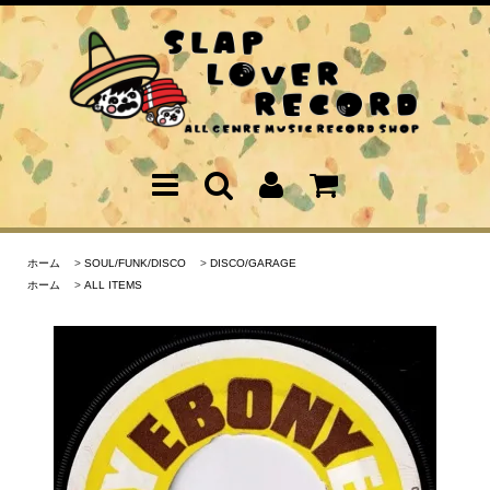
ホーム
>
SOUL/FUNK/DISCO
>
DISCO/GARAGE
ホーム
>
ALL ITEMS