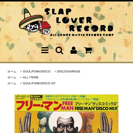
ホーム
>
SOUL/FUNK/DISCO
>
DISCO/GARAGE
ホーム
>
ALL ITEMS
ホーム
>
SOUL/FUNK/DISCO 45"