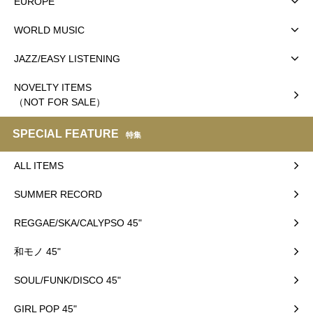
EUROPE
WORLD MUSIC
JAZZ/EASY LISTENING
NOVELTY ITEMS
（NOT FOR SALE）
SPECIAL FEATURE
特集
ALL ITEMS
SUMMER RECORD
REGGAE/SKA/CALYPSO 45"
和モノ 45"
SOUL/FUNK/DISCO 45"
GIRL POP 45"