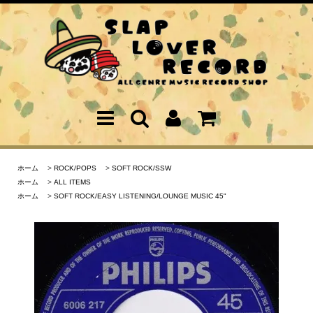
ホーム
>
ROCK/POPS
>
SOFT ROCK/SSW
ホーム
>
ALL ITEMS
ホーム
>
SOFT ROCK/EASY LISTENING/LOUNGE MUSIC 45"