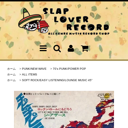
ホーム
>
PUNK/NEW WAVE
>
70's PUNK/POWER POP
ホーム
>
ALL ITEMS
ホーム
>
SOFT ROCK/EASY LISTENING/LOUNGE MUSIC 45"