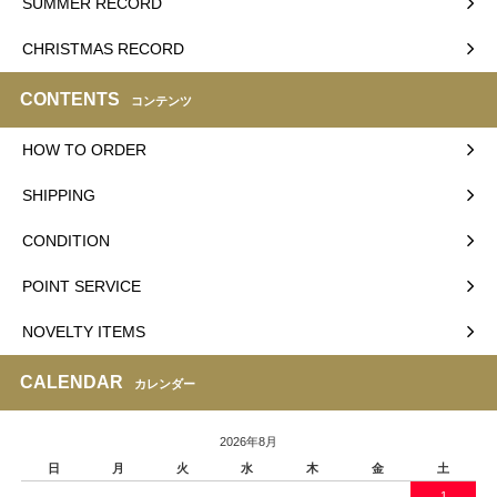
SUMMER RECORD
CHRISTMAS RECORD
CONTENTS
コンテンツ
HOW TO ORDER
SHIPPING
CONDITION
POINT SERVICE
NOVELTY ITEMS
CALENDAR
カレンダー
2026年8月
日
月
火
水
木
金
土
1