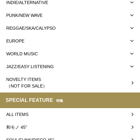
INDIE/ALTERNATIVE
PUNK/NEW WAVE
REGGAE/SKA/CALYPSO
EUROPE
WORLD MUSIC
JAZZ/EASY LISTENING
NOVELTY ITEMS
（NOT FOR SALE）
SPECIAL FEATURE
特集
ALL ITEMS
和モノ 45"
SOUL/FUNK/DISCO 45"