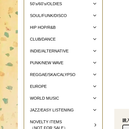
50's/60's/OLDIES
SOUL/FUNK/DISCO
HIP HOP/R&B
CLUB/DANCE
INDIE/ALTERNATIVE
PUNK/NEW WAVE
REGGAE/SKA/CALYPSO
EUROPE
WORLD MUSIC
JAZZ/EASY LISTENING
購
NOVELTY ITEMS
（NOT FOR SALE）