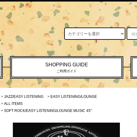
SHOPPING GUIDE
ご利用ガイド
>
JAZZ/EASY LISTENING
>
EASY LISTENING/LOUNGE
>
ALL ITEMS
>
SOFT ROCK/EASY LISTENING/LOUNGE MUSIC 45"