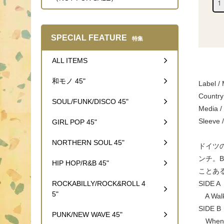
SPECIAL FEATURE
特集
ALL ITEMS
和モノ 45"
Label /
Country
SOUL/FUNK/DISCO 45"
Media /
Sleeve 
GIRL POP 45"
NORTHERN SOUL 45"
ドイツの
ンチ。B
HIP HOP/R&B 45"
ことあ
ROCKABILLY/ROCK&ROLL 4
SIDE A
5"
A Walk 
SIDE B
PUNK/NEW WAVE 45"
When T