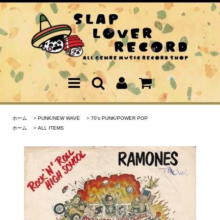
ホーム
>
PUNK/NEW WAVE
>
70's PUNK/POWER POP
ホーム
>
ALL ITEMS