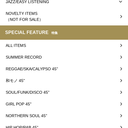
JAZZ/EASY LISTENING
NOVELTY ITEMS
（NOT FOR SALE）
SPECIAL FEATURE
特集
ALL ITEMS
SUMMER RECORD
REGGAE/SKA/CALYPSO 45"
和モノ 45"
SOUL/FUNK/DISCO 45"
GIRL POP 45"
NORTHERN SOUL 45"
HIP HOP/R&B 45"