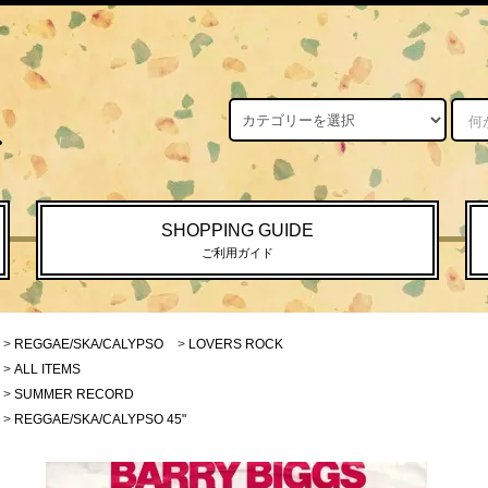
SHOPPING GUIDE
ご利用ガイド
>
REGGAE/SKA/CALYPSO
>
LOVERS ROCK
>
ALL ITEMS
>
SUMMER RECORD
>
REGGAE/SKA/CALYPSO 45"