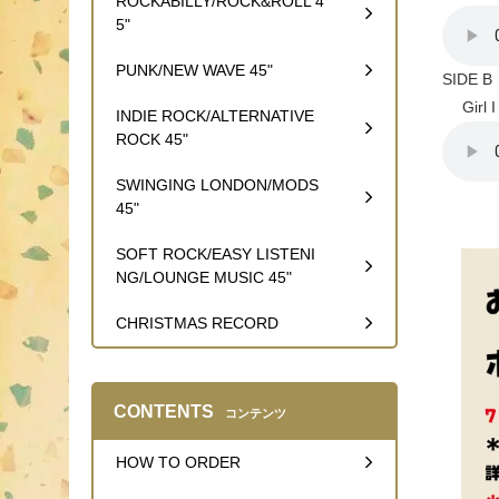
ROCKABILLY/ROCK&ROLL 4
5"
PUNK/NEW WAVE 45"
SIDE B
Girl I 
INDIE ROCK/ALTERNATIVE
ROCK 45"
SWINGING LONDON/MODS
45"
SOFT ROCK/EASY LISTENI
NG/LOUNGE MUSIC 45"
CHRISTMAS RECORD
CONTENTS
コンテンツ
HOW TO ORDER