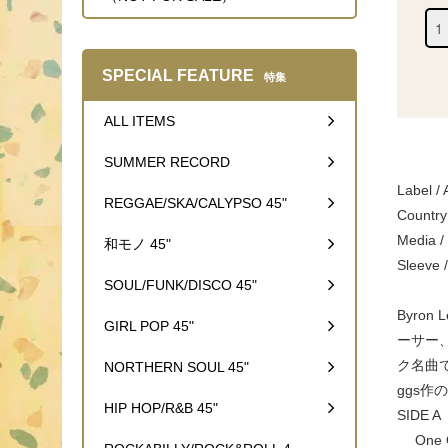
SPECIAL FEATURE
特集
ALL ITEMS
SUMMER RECORD
Label / 
REGGAE/SKA/CALYPSO 45"
Country
Media 
和モノ 45"
Sleeve 
SOUL/FUNK/DISCO 45"
Byron
GIRL POP 45"
ーサー、B
ク名曲で、
NORTHERN SOUL 45"
ggs作の
HIP HOP/R&B 45"
SIDE A
One Of