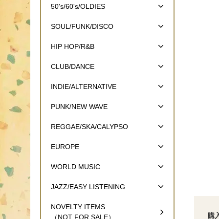
50's/60's/OLDIES
SOUL/FUNK/DISCO
HIP HOP/R&B
CLUB/DANCE
INDIE/ALTERNATIVE
PUNK/NEW WAVE
REGGAE/SKA/CALYPSO
EUROPE
WORLD MUSIC
JAZZ/EASY LISTENING
NOVELTY ITEMS
購
（NOT FOR SALE）