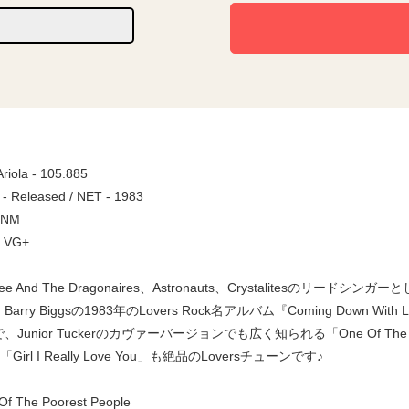
Ariola - 105.885
 - Released / NET - 1983
/ NM
/ VG+
 Lee And The Dragonaires、Astronauts、Crystalit
arry Biggsの1983年のLovers Rock名アルバム『Coming Down W
Junior Tuckerのカヴァーバージョンでも広く知られる「One Of The Poore
「Girl I Really Love You」も絶品のLoversチューンです♪
 The Poorest People