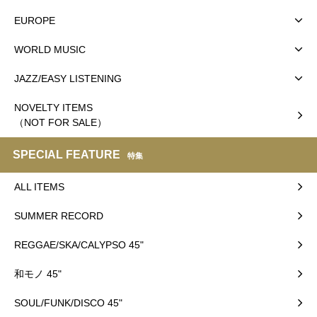
EUROPE
WORLD MUSIC
JAZZ/EASY LISTENING
NOVELTY ITEMS
（NOT FOR SALE）
SPECIAL FEATURE
特集
ALL ITEMS
SUMMER RECORD
REGGAE/SKA/CALYPSO 45"
和モノ 45"
SOUL/FUNK/DISCO 45"