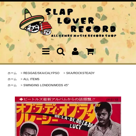
ホーム
>
REGGAE/SKA/CALYPSO
>
SKA/ROCKSTEADY
ホーム
>
ALL ITEMS
ホーム
>
SWINGING LONDON/MODS 45"