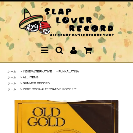
ホーム
>
INDIE/ALTERNATIVE
>
FUNKALATINA
ホーム
>
ALL ITEMS
ホーム
>
SUMMER RECORD
ホーム
>
INDIE ROCK/ALTERNATIVE ROCK 45"