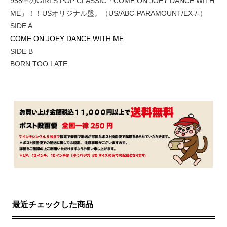
958年のGIRLS POP CLASSIC「COME ON JOEY DANCE WITH
ME」！！USオリジナル盤。（US/ABC-PARAMOUNT/EX-/-）
SIDE A
COME ON JOEY DANCE WITH ME
SIDE B
BORN TOO LATE
最近チェックした商品