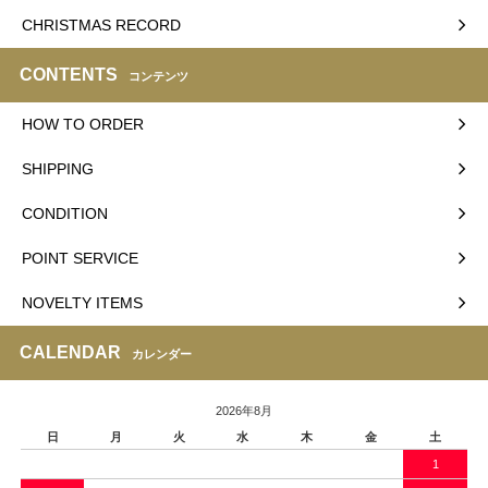
CHRISTMAS RECORD
CONTENTS
コンテンツ
HOW TO ORDER
SHIPPING
CONDITION
POINT SERVICE
NOVELTY ITEMS
CALENDAR
カレンダー
2026年8月
日
月
火
水
木
金
土
1