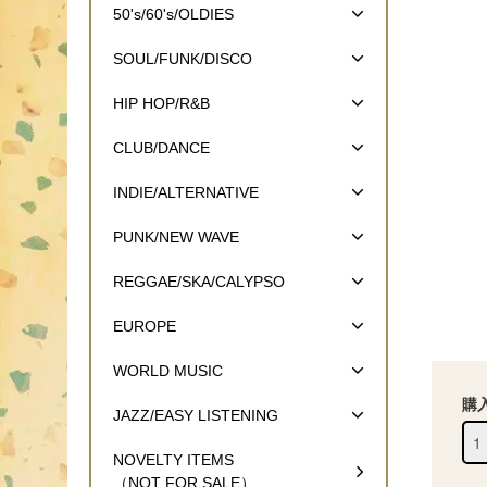
50's/60's/OLDIES
SOUL/FUNK/DISCO
HIP HOP/R&B
CLUB/DANCE
INDIE/ALTERNATIVE
PUNK/NEW WAVE
REGGAE/SKA/CALYPSO
EUROPE
WORLD MUSIC
購
JAZZ/EASY LISTENING
NOVELTY ITEMS
（NOT FOR SALE）