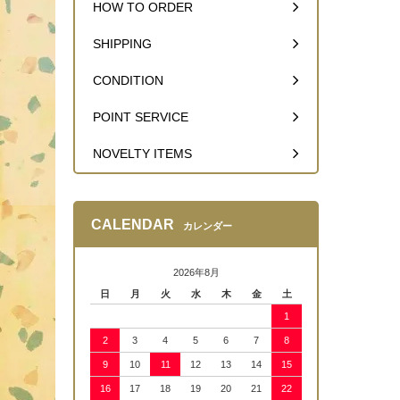
HOW TO ORDER
SHIPPING
CONDITION
POINT SERVICE
NOVELTY ITEMS
CALENDAR
カレンダー
2026年8月
日
月
火
水
木
金
土
1
2
3
4
5
6
7
8
9
10
11
12
13
14
15
16
17
18
19
20
21
22