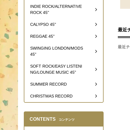
INDIE ROCK/ALTERNATIVE
ROCK 45"
CALYPSO 45"
最近
REGGAE 45"
最近チ
SWINGING LONDON/MODS
45"
SOFT ROCK/EASY LISTENI
NG/LOUNGE MUSIC 45"
SUMMER RECORD
CHRISTMAS RECORD
CONTENTS
コンテンツ