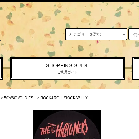
SHOPPING GUIDE
ご利用ガイド
>
50's/60's/OLDIES
>
ROCK&ROLL/ROCKABILLY