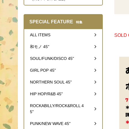
SPECIAL FEATURE
特集
ALL ITEMS
SOLD
和モノ 45"
SOUL/FUNK/DISCO 45"
GIRL POP 45"
NORTHERN SOUL 45"
HIP HOP/R&B 45"
ROCKABILLY/ROCK&ROLL 4
5"
PUNK/NEW WAVE 45"