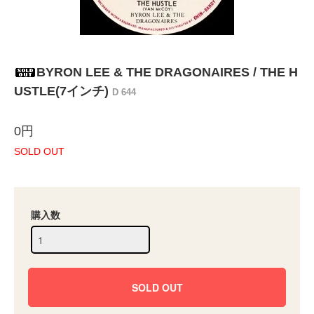
BYRON LEE & THE DRAGONAIRES / THE H
USTLE(7インチ)
D 644
0円
SOLD OUT
購入数