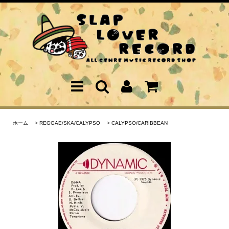
ホーム
>
REGGAE/SKA/CALYPSO
>
CALYPSO/CARIBBEAN