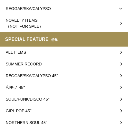
REGGAE/SKA/CALYPSO
NOVELTY ITEMS
（NOT FOR SALE）
SPECIAL FEATURE
特集
ALL ITEMS
SUMMER RECORD
REGGAE/SKA/CALYPSO 45"
和モノ 45"
SOUL/FUNK/DISCO 45"
GIRL POP 45"
NORTHERN SOUL 45"