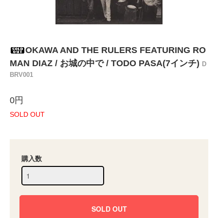
OKAWA AND THE RULERS FEATURING RO
MAN DIAZ / お城の中で / TODO PASA(7インチ)
D
BRV001
0円
SOLD OUT
購入数