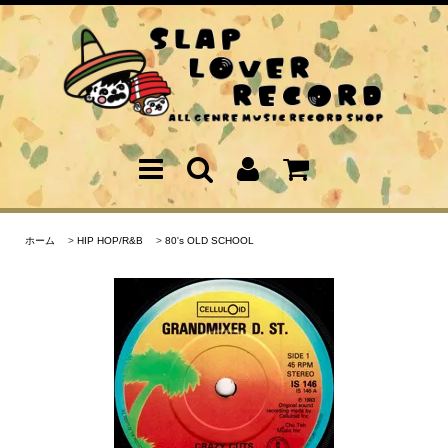
ホーム
>
HIP HOP/R&B
>
80's OLD SCHOOL