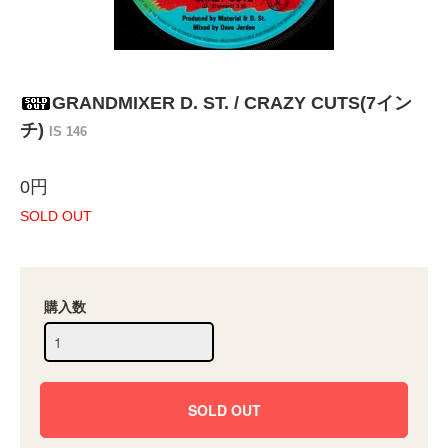
GRANDMIXER D. ST. / CRAZY CUTS(7イン
チ)
IS 146
0円
SOLD OUT
購入数