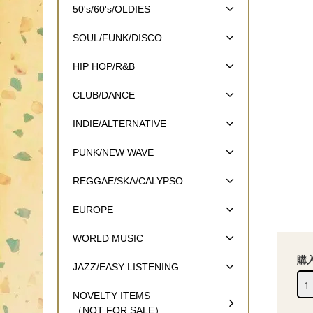
50's/60's/OLDIES
SOUL/FUNK/DISCO
HIP HOP/R&B
CLUB/DANCE
INDIE/ALTERNATIVE
PUNK/NEW WAVE
REGGAE/SKA/CALYPSO
EUROPE
WORLD MUSIC
購
JAZZ/EASY LISTENING
NOVELTY ITEMS
（NOT FOR SALE）