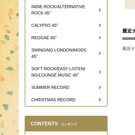
INDIE ROCK/ALTERNATIVE
ROCK 45"
CALYPSO 45"
最近
REGGAE 45"
最近チ
SWINGING LONDON/MODS
45"
SOFT ROCK/EASY LISTENI
NG/LOUNGE MUSIC 45"
SUMMER RECORD
CHRISTMAS RECORD
CONTENTS
コンテンツ