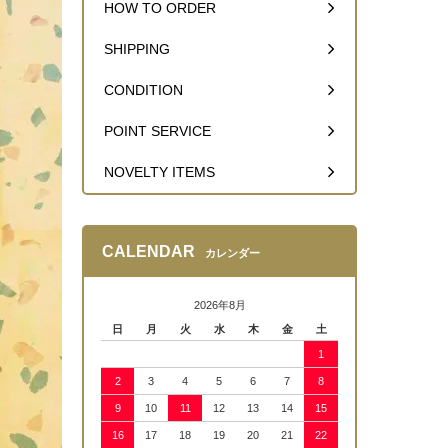
HOW TO ORDER
SHIPPING
CONDITION
POINT SERVICE
NOVELTY ITEMS
CALENDAR
カレンダー
2026年8月
日
月
火
水
木
金
土
1
2
3
4
5
6
7
8
9
10
11
12
13
14
15
16
17
18
19
20
21
22