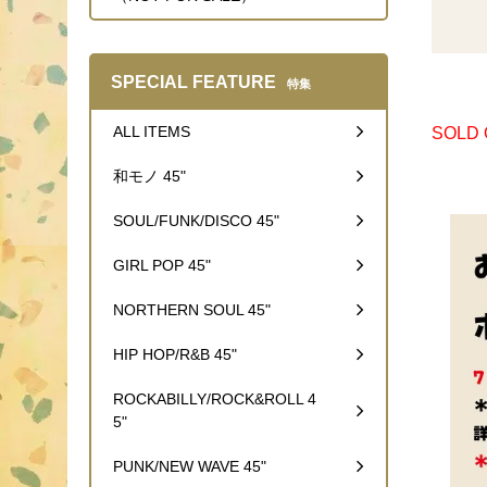
SPECIAL FEATURE
特集
ALL ITEMS
SOLD
和モノ 45"
SOUL/FUNK/DISCO 45"
GIRL POP 45"
NORTHERN SOUL 45"
HIP HOP/R&B 45"
ROCKABILLY/ROCK&ROLL 4
5"
PUNK/NEW WAVE 45"