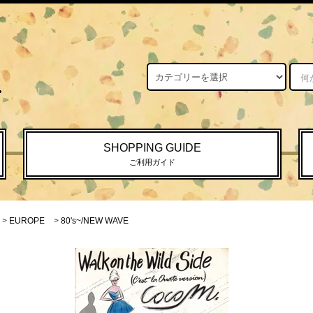
SHOPPING GUIDE
ご利用ガイド
>
EUROPE
>
80's~/NEW WAVE