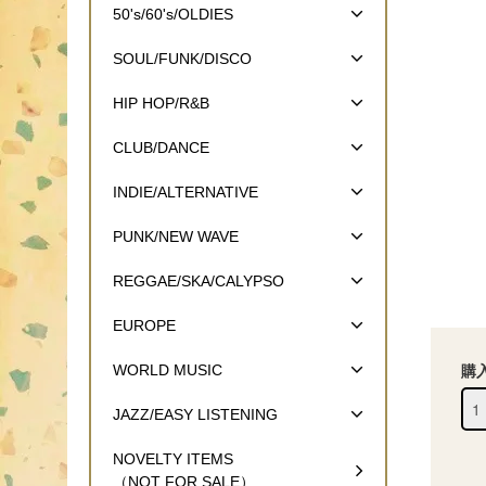
50's/60's/OLDIES
SOUL/FUNK/DISCO
HIP HOP/R&B
CLUB/DANCE
INDIE/ALTERNATIVE
PUNK/NEW WAVE
REGGAE/SKA/CALYPSO
EUROPE
WORLD MUSIC
購
JAZZ/EASY LISTENING
NOVELTY ITEMS
（NOT FOR SALE）