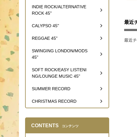
INDIE ROCK/ALTERNATIVE
ROCK 45"
最近
CALYPSO 45"
REGGAE 45"
最近チ
SWINGING LONDON/MODS
45"
SOFT ROCK/EASY LISTENI
NG/LOUNGE MUSIC 45"
SUMMER RECORD
CHRISTMAS RECORD
CONTENTS
コンテンツ