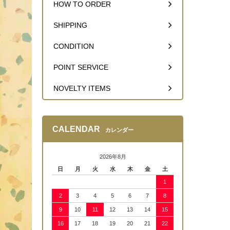
HOW TO ORDER
SHIPPING
CONDITION
POINT SERVICE
NOVELTY ITEMS
CALENDAR
カレンダー
2026年8月
日
月
火
水
木
金
土
1
2
3
4
5
6
7
8
9
10
11
12
13
14
15
16
17
18
19
20
21
22