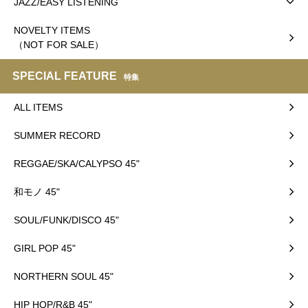
JAZZ/EASY LISTENING
NOVELTY ITEMS
（NOT FOR SALE）
SPECIAL FEATURE
特集
ALL ITEMS
SUMMER RECORD
REGGAE/SKA/CALYPSO 45"
和モノ 45"
SOUL/FUNK/DISCO 45"
GIRL POP 45"
NORTHERN SOUL 45"
HIP HOP/R&B 45"