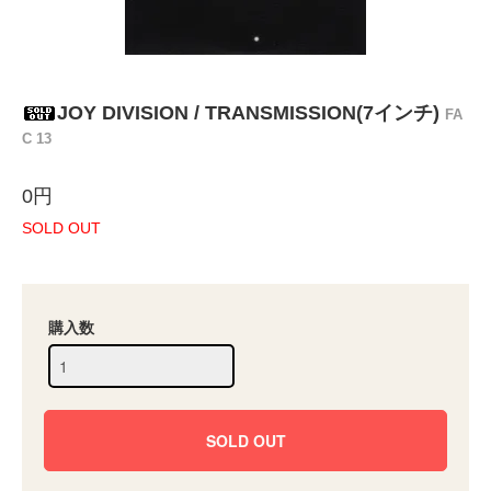
JOY DIVISION / TRANSMISSION(7インチ)
FA
C 13
0円
SOLD OUT
購入数