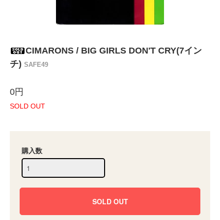
CIMARONS / BIG GIRLS DON'T CRY(7イン
チ)
SAFE49
0円
SOLD OUT
購入数