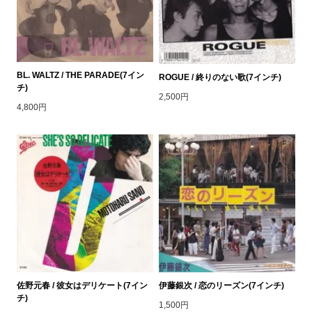
BL. WALTZ / THE PARADE(7イン
ROGUE / 終りのない歌(7インチ)
チ)
2,500円
4,800円
佐野元春 / 彼女はデリケート(7イン
伊藤銀次 / 恋のリーズン(7インチ)
チ)
1,500円