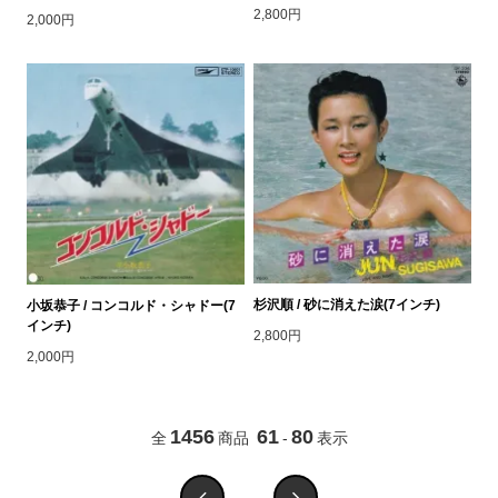
2,800円
2,000円
杉沢順 / 砂に消えた涙(7インチ)
小坂恭子 / コンコルド・シャドー(7
インチ)
2,800円
2,000円
1456
61
80
全
商品
-
表示