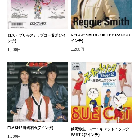
REGGIE SMITH / ON THE RADIO(7
ロス・プリモス / ラブユー貧乏(7イ
インチ)
ンチ)
1,200円
1,500円
FLASH / 電光石火(7インチ)
鶴岡弥生 / スー・キャット・ソング
PART 2(7インチ)
1,500円