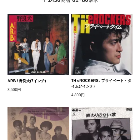
全
商品
-
表示
TH eROCKERS / プライベート・タ
ARB / 野良犬(7インチ)
イム(7インチ)
3,500円
4,800円