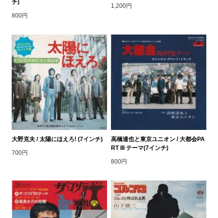
チ)
1,200円
800円
大野克夫 / 太陽にほえろ! (7インチ)
高橋達也と東京ユニオン / 大都会PA
RT III テーマ(7インチ)
700円
800円