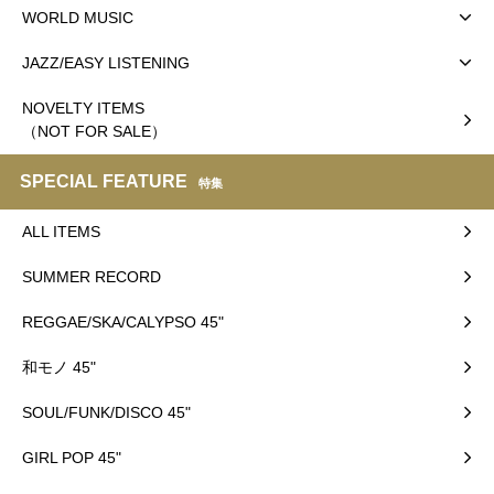
WORLD MUSIC
JAZZ/EASY LISTENING
NOVELTY ITEMS
（NOT FOR SALE）
SPECIAL FEATURE
特集
ALL ITEMS
SUMMER RECORD
REGGAE/SKA/CALYPSO 45"
和モノ 45"
SOUL/FUNK/DISCO 45"
GIRL POP 45"