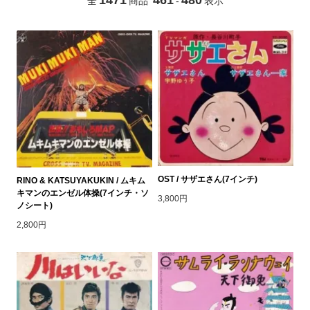
全
商品
-
表示
OST / サザエさん(7インチ)
RINO & KATSUYAKUKIN / ムキム
キマンのエンゼル体操(7インチ・ソ
3,800円
ノシート)
2,800円