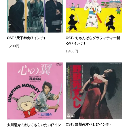
OST / 天下御免(7インチ)
OST / ちゃんばらグラフィティー斬
る!(7インチ)
1,200円
1,400円
OST / 野獣死すべし(7インチ)
太川陽介 / 止してもらいたい(7イン