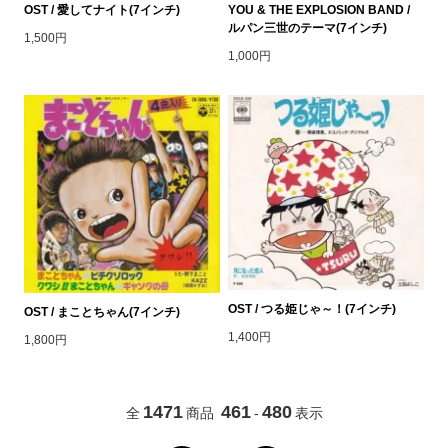
OST / 愛してナイト(7インチ)
YOU & THE EXPLOSION BAND /
ルパン三世のテーマ(7インチ)
1,500円
1,000円
OST / つる姫じゃ～！(7インチ)
OST / まことちゃん(7インチ)
1,400円
1,800円
1471
461
480
全
商品
-
表示