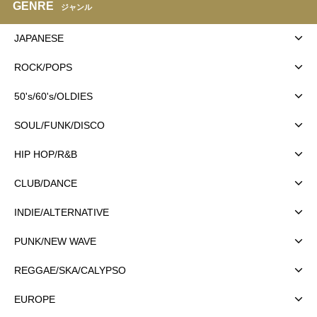
GENRE
ジャンル
JAPANESE
ROCK/POPS
50's/60's/OLDIES
SOUL/FUNK/DISCO
HIP HOP/R&B
CLUB/DANCE
INDIE/ALTERNATIVE
PUNK/NEW WAVE
REGGAE/SKA/CALYPSO
EUROPE