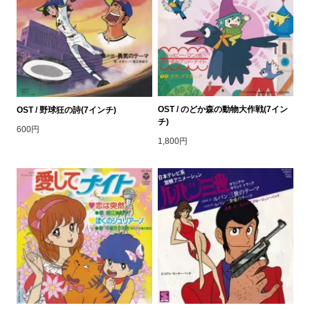
OST / のどか森の動物大作戦(7イン
OST / 野球狂の詩(7インチ)
チ)
600円
1,800円