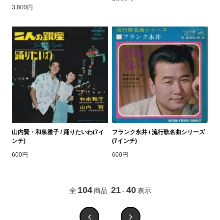
3,800円
山内賢・和泉雅子 / 踊りたいわ(7イ
フランク永井 / 流行歌名曲シリーズ
ンチ)
(7インチ)
600円
600円
104
21
40
全
商品
-
表示