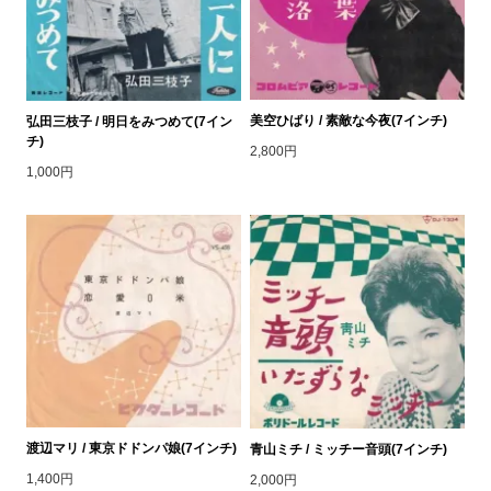
美空ひばり / 素敵な今夜(7インチ)
弘田三枝子 / 明日をみつめて(7イン
チ)
2,800円
1,000円
渡辺マリ / 東京ドドンパ娘(7インチ)
青山ミチ / ミッチー音頭(7インチ)
1,400円
2,000円