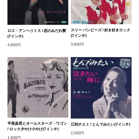
スリー バンビーズ / 好き好きロック
ロス・アンヘリトス / 恋のみだれ髪
(7インチ)
(7インチ)
3,800円
4,800円
平尾昌晃とオールスターズ・ワゴン
江利チエミ / とんでみたい(7インチ)
/ ロック夕やけ小やけ(7インチ)
2,500円
1,800円