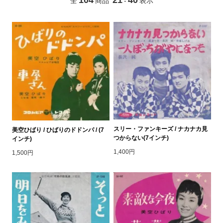
全
商品
-
表示
スリー・ファンキーズ / ナカナカ見
美空ひばり / ひばりのドドンパ / (7
つからない(7インチ)
インチ)
1,400円
1,500円