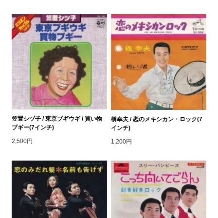
笠置シヅ子 / 東京ブギウギ / 買い物
橋幸夫 / 恋のメキシカン・ロック(7
ブギー(7インチ)
インチ)
2,500円
1,200円