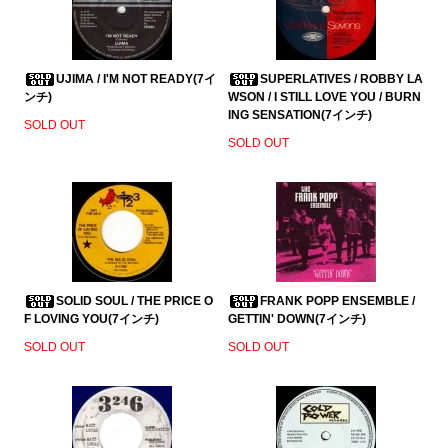
UJIMA / I'M NOT READY(7イ
SUPERLATIVES / ROBBY LA
ンチ)
WSON / I STILL LOVE YOU / BURN
ING SENSATION(7インチ)
SOLD OUT
SOLD OUT
SOLID SOUL / THE PRICE O
FRANK POPP ENSEMBLE /
F LOVING YOU(7インチ)
GETTIN' DOWN(7インチ)
SOLD OUT
SOLD OUT