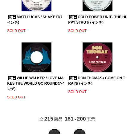
MATT LUCAS / SHAKE IT(7
COLD POWER UNIT / THE HI
インチ)
PPY STRUT(7インチ)
SOLD OUT
SOLD OUT
WILLIE WALKER / LOVE MA
DON THOMAS / COME ON T
KES THE WORLD GO ROUND(7イ
RAIN(7インチ)
ンチ)
SOLD OUT
SOLD OUT
215
181
200
全
商品
-
表示