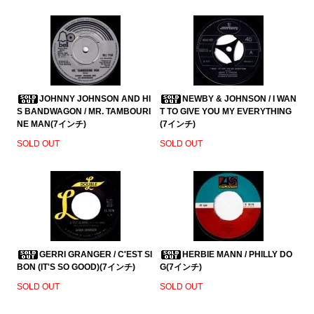
JOHNNY JOHNSON AND HI
NEWBY & JOHNSON / I WAN
S BANDWAGON / MR. TAMBOURI
T TO GIVE YOU MY EVERYTHING
NE MAN(7インチ)
(7インチ)
SOLD OUT
SOLD OUT
GERRI GRANGER / C'EST SI
HERBIE MANN / PHILLY DO
BON (IT'S SO GOOD)(7インチ)
G(7インチ)
SOLD OUT
SOLD OUT