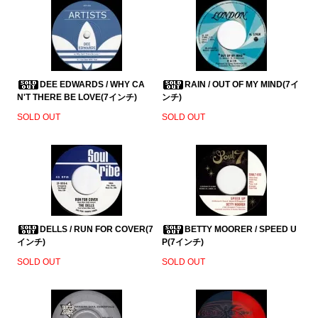
DEE EDWARDS / WHY CA
RAIN / OUT OF MY MIND(7イ
N'T THERE BE LOVE(7インチ)
ンチ)
SOLD OUT
SOLD OUT
DELLS / RUN FOR COVER(7
BETTY MOORER / SPEED U
インチ)
P(7インチ)
SOLD OUT
SOLD OUT