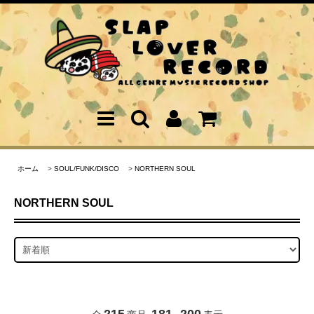
ホーム
>
SOUL/FUNK/DISCO
>
NORTHERN SOUL
NORTHERN SOUL
215
181
200