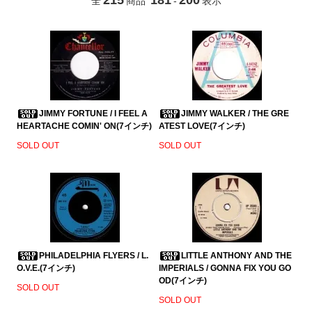
全
商品
-
表示
JIMMY FORTUNE / I FEEL A
JIMMY WALKER / THE GRE
HEARTACHE COMIN' ON(7インチ)
ATEST LOVE(7インチ)
SOLD OUT
SOLD OUT
PHILADELPHIA FLYERS / L.
LITTLE ANTHONY AND THE
O.V.E.(7インチ)
IMPERIALS / GONNA FIX YOU GO
OD(7インチ)
SOLD OUT
SOLD OUT